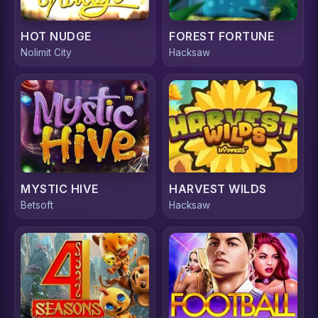
HOT NUDGE
FOREST FORTUNE
Nolimit City
Hacksaw
MYSTIC HIVE
HARVEST WILDS
Betsoft
Hacksaw